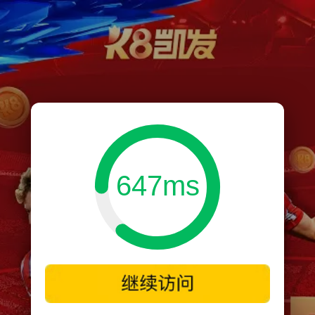
647ms